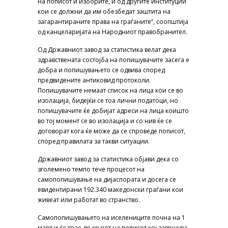
на пописот и изборите, и од другите институции
кои се должни да им обезбедат заштита на
загарантираните права на граѓаните“, соопштија
од канцеларијата на Народниот правобранител.
Од Државниот завод за статистика велат дека
здравствената состојба на попишувачите засега е
добра и попишувањето се одвива според
предвидените антиковид протоколи.
Попишувачите немаат список на лица кои се во
изолација, бидејќи се тоа лични податоци, но
попишувачите ќе добијат адреси на лица коишто
во тој момент се во изолација и со нив ќе се
договорат кога ќе може да се спроведе пописот,
според правилата за такви ситуации.
Државниот завод за статистика објави дека со
зголемено темпо тече процесот на
самопопишување на дијаспората и досега се
евидентирани 192.340 македонски граѓани кои
живеат или работат во странство.
Самопопишувањето на иселениците почна на 1
март и ќе трае до крајот на пописот кој завршува