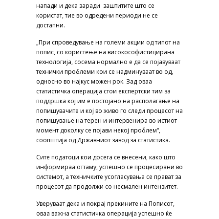
напади и дека заради заштитите што се
користат, тие во одредени периоди не се
достапни.
„При спроведување на големи акции од типот на
попис, со користење на високософистицирана
технологија, сосема нормално е да се појавуваат
технички проблеми кои се надминуваат во од,
односно во најкус можен рок. Зад оваа
статистичка операција стои експертски тим за
поддршка кој им е постојано на располагање на
попишувачите и кој во живо го следи процесот на
попишување на терен и интервенира во истиот
момент доколку се појави некој проблем“,
соопштија од Државниот завод за статистика.
Сите податоци кои досега се внесени, како што
информираа оттаму, успешно се процесирани во
системот, а техничките усогласувања се прават за
процесот да продолжи со несмален интензитет.
Уверуваат дека и покрај прекините на Пописот,
оваа важна статистичка операција успешно ќе