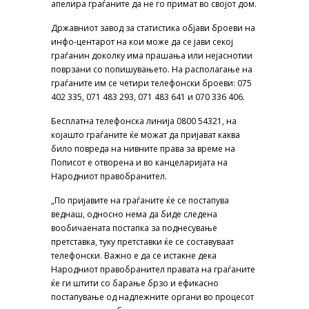
апелира граѓаните да не го примат во својот дом.
Државниот завод за статистика објави броеви на
инфо-центарот на кои може да се јави секој
граѓанин доколку има прашања или нејаснотии
поврзани со попишувањето. На располагање на
граѓаните им се четири телефонски броеви: 075
402 335, 071 483 293, 071 483 641 и 070 336 406.
Бесплатна телефонска линија 0800 54321, на
којашто граѓаните ќе можат да пријават каква
било повреда на нивните права за време на
Пописот е отворена и во канцеларијата на
Народниот правобранител.
„По пријавите на граѓаните ќе се постапува
веднаш, односно нема да биде следена
вообичаената постапка за поднесување
претставка, туку претставки ќе се составуваат
телефонски. Важно е да се истакне дека
Народниот правобранител правата на граѓаните
ќе ги штити со барање брзо и ефикасно
постапување од надлежните органи во процесот