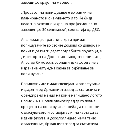
заврши до крајот на месецот.
„Процесот на попишување е во рамки на
планираното и очекуваното и тој ќе биде
целосно, успешно и крајно професионално
завршен до 30 септември“, соопштија од ДЗС.
Апелираат до граѓаните да ги примат
попишувачите во своите домови со доверба и
почит и да им ги дадат потребните податоци, а
директорот на Државниот завод за статистика,
Апостол Симовски, соопшти дека досега не е
изречена ниту една казна за одбивање за
попишување.
Попишувачите имаат специјални овластувања
издадени од Државниот завод за статистика и
брендирани маици на кои е напишано логото
Попис 2021. Попишувачот пред да го почне
процесот на попишување треба да го покаже
овластувањето и со својата лична карта да се
идентификува, а доколку лицето нема такво
овластување, Државниот завод за статистика