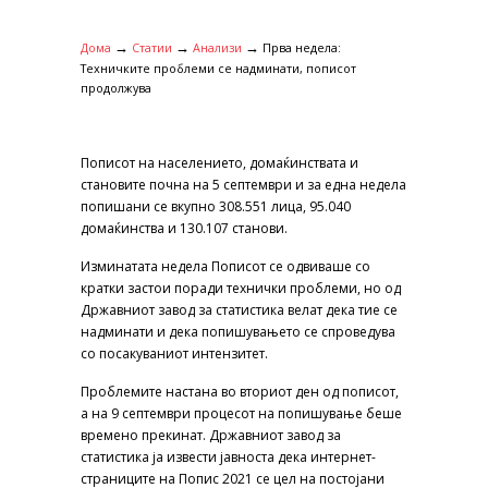
→
→
→
Дома
Статии
Анализи
Прва недела:
Техничките проблеми се надминати, пописот
продолжува
Пописот на населението, домаќинствата и
становите почна на 5 септември и за една недела
попишани се вкупно 308.551 лица, 95.040
домаќинства и 130.107 станови.
Изминатата недела Пописот се одвиваше со
кратки застои поради технички проблеми, но од
Државниот завод за статистика велат дека тие се
надминати и дека попишувањето се спроведува
со посакуваниот интензитет.
Проблемите настана во вториот ден од пописот,
а на 9 септември процесот на попишување беше
времено прекинат. Државниот завод за
статистика ја извести јавноста дека интернет-
страниците на Попис 2021 се цел на постојани