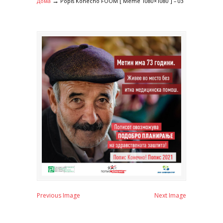
→
Дома
Popis Konecno FOOM [ Meme 1080×1080 ] – 03
Previous Image
Next Image