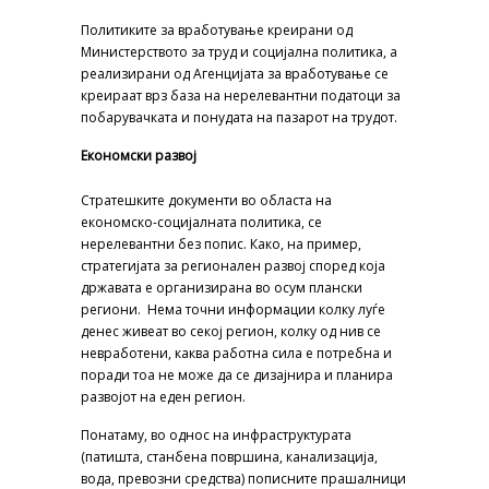
Политиките за вработување креирани од
Министерството за труд и социјална политика, а
реализирани од Агенцијата за вработување се
креираат врз база на нерелевантни податоци за
побарувачката и понудата на пазарот на трудот.
Економски развој
Стратешките документи во областа на
економско-социјалната политика, се
нерелевантни без попис. Како, на пример,
стратегијата за регионален развој според која
државата е организирана во осум плански
региони. Нема точни информации колку луѓе
денес живеат во секој регион, колку од нив се
невработени, каква работна сила е потребна и
поради тоа не може да се дизајнира и планира
развојот на еден регион.
Понатаму, во однос на инфраструктурата
(патишта, станбена површина, канализација,
вода, превозни средства) пописните прашалници