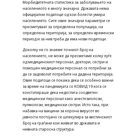
Морбидитетната статистика за заболувањето на
населениото е многу значајна. Државата нема
официјални податоци од кои болести умира
населението. Сите овие значајни параметри се
пресметуваат за определена популација, на
определена територија, за определен временски
период и за нив треба да има нови податоци.
Доколку не го знаеме точниот број на
населението, не може да пресметаме колку луѓе
од медицинскиот персонал, доктори, сестри и
помошен медицински персонал се потребни за
да се задоволат потребите на дадена територија.
Овие податоци се покажа дека се особено важни
за време на пандемијата со КОВИД 19 кога се
констатираше дека недостига соодветен
медицински персонал како анестезиолози,
пулмолози, медицински сестри. Исто така, при
набавка на вакцини за корона вирусот во
јавноста постојано се шпекулира за вистинскиот
број на граѓани кои живеат во државата и
нивната старосна структура.