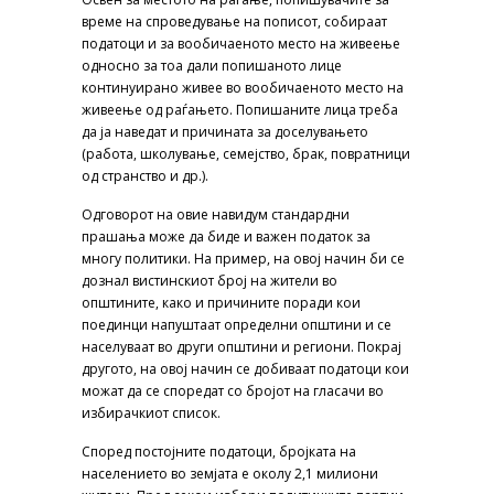
време на спроведување на пописот, собираат
податоци и за вообичаеното место на живеење
односно за тоа дали попишаното лице
континуирано живее во вообичаеното место на
живеење од раѓањето. Попишаните лица треба
да ја наведат и причината за доселувањето
(работа, школување, семејство, брак, повратници
од странство и др.).
Одговорот на овие навидум стандардни
прашања може да биде и важен податок за
многу политики. На пример, на овој начин би се
дознал вистинскиот број на жители во
општините, како и причините поради кои
поединци напуштаат определни општини и се
населуваат во други општини и региони. Покрај
другото, на овој начин се добиваат податоци кои
можат да се споредат со бројот на гласачи во
избирачкиот список.
Според постојните податоци, бројката на
населението во земјата е околу 2,1 милиони