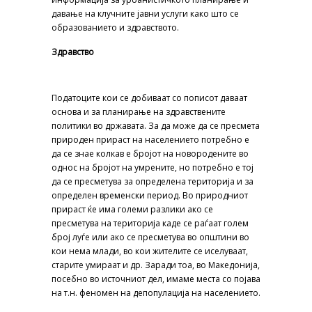
давање на клучните јавни услуги како што се
образованието и здравството.
Здравство
Податоците кои се добиваат со пописот даваат
основа и за планирање на здравствените
политики во државата. За да може да се пресмета
природен прираст на населението потребно е
да се знае колкав е бројот на новородените во
однос на бројот на умрените, но потребно е тој
да се пресметува за определена територија и за
определен временски период. Во природниот
прираст ќе има големи разлики ако се
пресметува на територија каде се раѓаат голем
број луѓе или ако се пресметува во општини во
кои нема млади, во кои жителите се иселуваат,
старите умираат и др. Заради тоа, во Македонија,
посебно во источниот дел, имаме места со појава
на т.н. феномен на депопулација на населението.