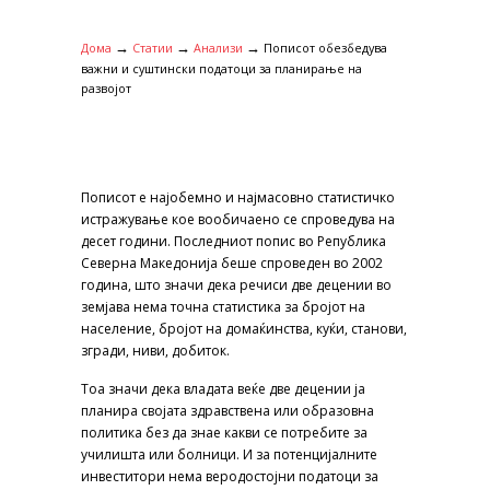
→
→
→
Дома
Статии
Анализи
Пописот обезбедува
важни и суштински податоци за планирање на
развојот
Пописот е најобемно и најмасовно статистичко
истражување кое вообичаено се спроведува на
десет години. Последниот попис во Република
Северна Македонија беше спроведен во 2002
година, што значи дека речиси две децении во
земјава нема точна статистика за бројот на
население, бројот на домаќинства, куќи, станови,
згради, ниви, добиток.
Тоа значи дека владата веќе две децении ја
планира својата здравствена или образовна
политика без да знае какви се потребите за
училишта или болници. И за потенцијалните
инвеститори нема веродостојни податоци за