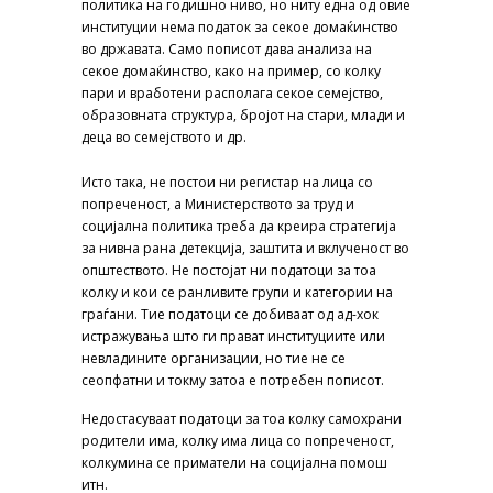
политика на годишно ниво, но ниту една од овие
институции нема податок за секое домаќинство
во државата. Само пописот дава анализа на
секое домаќинство, како на пример, со колку
пари и вработени располага секое семејство,
образовната структура, бројот на стари, млади и
деца во семејството и др.
Исто така, не постои ни регистар на лица со
попреченост, а Министерството за труд и
социјална политика треба да креира стратегија
за нивна рана детекција, заштита и вклученост во
општеството. Не постојат ни податоци за тоа
колку и кои се ранливите групи и категории на
граѓани. Тие податоци се добиваат од ад-хок
истражувања што ги прават институциите или
невладините организации, но тие не се
сеопфатни и токму затоа е потребен пописот.
Недостасуваат податоци за тоа колку самохрани
родители има, колку има лица со попреченост,
колкумина се приматели на социјална помош
итн.