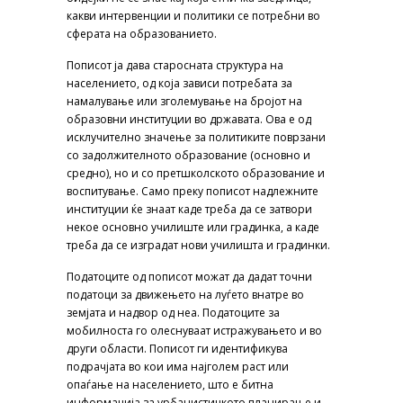
какви интервенции и политики се потребни во
сферата на образованието.
Пописот ја дава старосната структура на
населението, од која зависи потребата за
намалување или зголемување на бројот на
образовни институции во државата. Ова е од
исклучително значење за политиките поврзани
со задолжителното образование (основно и
средно), но и со претшколското образование и
воспитување. Само преку пописот надлежните
институции ќе знаат каде треба да се затвори
некое основно училиште или градинка, а каде
треба да се изградат нови училишта и градинки.
Податоците од пописот можат да дадат точни
податоци за движењето на луѓето внатре во
земјата и надвор од неа. Податоците за
мобилноста го олеснуваат истражувањето и во
други области. Пописот ги идентификува
подрачјата во кои има најголем раст или
опаѓање на населението, што е битна
информација за урбанистичкото планирање и