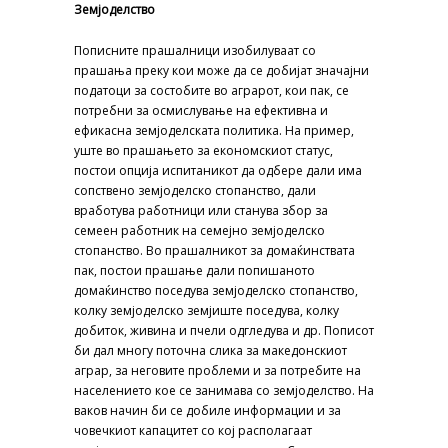
Земјоделство
Пописните прашалници изобилуваат со
прашања преку кои може да се добијат значајни
податоци за состобите во аграрот, кои пак, се
потребни за осмислување на ефективна и
ефикасна земјоделската политика. На пример,
уште во прашањето за економскиот статус,
постои опција испитаникот да одбере дали има
сопствено земјоделско стопанство, дали
вработува работници или станува збор за
семеен работник на семејно земјоделско
стопанство. Во прашалникот за домаќинствата
пак, постои прашање дали попишаното
домаќинство поседува земјоделско стопанство,
колку земјоделско земјиште поседува, колку
добиток, живина и пчели одгледува и др. Пописот
би дал многу поточна слика за македонскиот
аграр, за неговите проблеми и за потребите на
населението кое се занимава со земјоделство. На
ваков начин би се добиле информации и за
човечкиот капацитет со кој располагаат