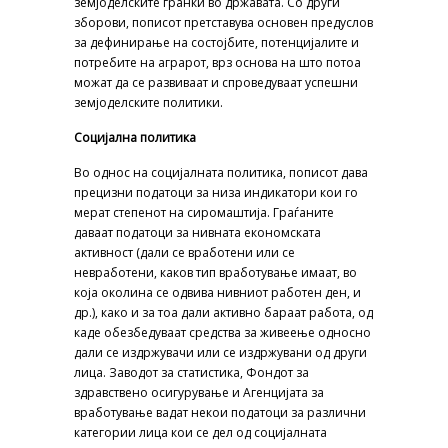
земјоделските гранки во државата. Со други
зборови, пописот претставува основен предуслов
за дефинирање на состојбите, потенцијалите и
потребите на аграрот, врз основа на што потоа
можат да се развиваат и спроведуваат успешни
земјоделските политики.
Социјална политика
Во однос на социјалната политика, пописот дава
прецизни податоци за низа индикатори кои го
мерат степенот на сиромаштија. Граѓаните
даваат податоци за нивната економската
активност (дали се вработени или се
невработени, каков тип вработување имаат, во
која околина се одвива нивниот работен ден, и
др.), како и за тоа дали активно бараат работа, од
каде обезбедуваат средства за живеење односно
дали се издржувачи или се издржувани од други
лица. Заводот за статистика, Фондот за
здравствено осигурување и Агенцијата за
вработување вадат некои податоци за различни
категории лица кои се дел од социјалната