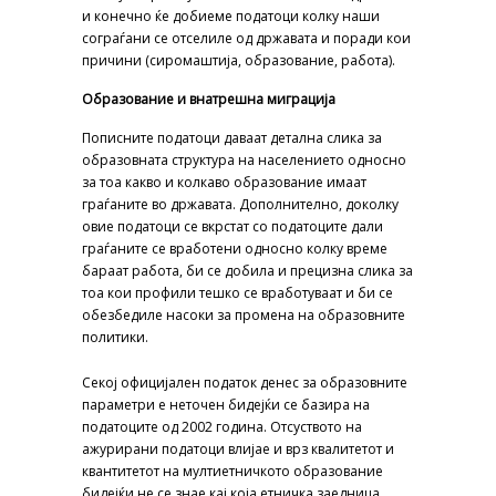
и конечно ќе добиеме податоци колку наши
сограѓани се отселиле од државата и поради кои
причини (сиромаштија, образование, работа).
Образование и внатрешна миграција
Пописните податоци даваат детална слика за
образовната структура на населението односно
за тоа какво и колкаво образование имаат
граѓаните во државата. Дополнително, доколку
овие податоци се вкрстат со податоците дали
граѓаните се вработени односно колку време
бараат работа, би се добила и прецизна слика за
тоа кои профили тешко се вработуваат и би се
обезбедиле насоки за промена на образовните
политики.
Секој официјален податок денес за образовните
параметри е неточен бидејќи се базира на
податоците од 2002 година. Отсуството на
ажурирани податоци влијае и врз квалитетот и
квантитетот на мултиетничкото образование
бидејќи не се знае кај која етничка заедница,