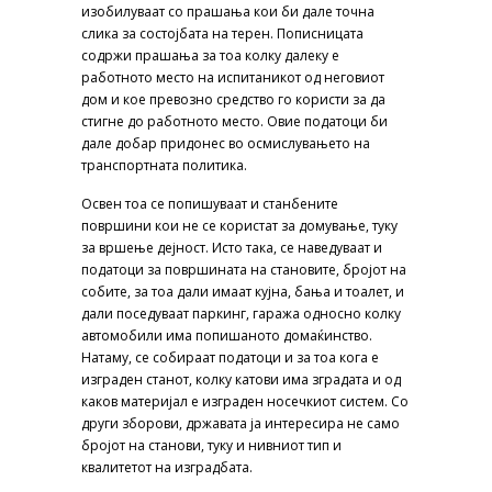
изобилуваат со прашања кои би дале точна
слика за состојбата на терен. Пописницата
содржи прашања за тоа колку далеку е
работното место на испитаникот од неговиот
дом и кое превозно средство го користи за да
стигне до работното место. Овие податоци би
дале добар придонес во осмислувањето на
транспортната политика.
Освен тоа се попишуваат и станбените
површини кои не се користат за домување, туку
за вршење дејност. Исто така, се наведуваат и
податоци за површината на становите, бројот на
собите, за тоа дали имаат кујна, бања и тоалет, и
дали поседуваат паркинг, гаража односно колку
автомобили има попишаното домаќинство.
Натаму, се собираат податоци и за тоа кога е
изграден станот, колку катови има зградата и од
каков материјал е изграден носечкиот систем. Со
други зборови, државата ја интересира не само
бројот на станови, туку и нивниот тип и
квалитетот на изградбата.