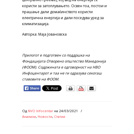
користи за затоплувањето. Освен тоа, постои и
прашање дали домаќинството користи
електрична енергија и дали поседува уред за
климатизација.
Авторка: Маја Јовановска
Прилогот е подготвен со поддршка на
Фондацијата Отворено општество Македонија
(ФООМ). Содржината е одговорност на НВО
Инфоцентарот и таа не ги одразува секогаш
ставовите на ФООМ.
Од
NVO Infocentar
на
24/03/2021
/
Анализи
,
Новости
,
Статии