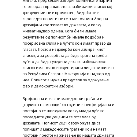
жители. Пред секои избори политичките партии
го отвораат прашањето за избирачки список кој
две децении не е прочистен, бидејќи не е
спроведен попис и не се знае точниот број на
државјани кое живеат во државата, а колку
живеат надвор од неа. Кога би ги имале
резултатите од пописот би имале подобра и
посериозна слика на луѓето кои имаат право да
гласаат. Постои недоверба кон избирачкиот
список, а за довербата да биде вратена треба
луѓето да бидат уверени дека во избирачкиот
список има точно евидентирани лица кои живеат
во Република Северна Македонија и надвор од
неа. Пописот е нужен предуслов за одржување
фер и демократски избори.
Бројката на иселени македонски граѓани и
„одливот на мозоци“ со години е неофицијална и
постојано се шпекулира колку млади луѓе во
последните две децении се отселиле од
државата. Пописот 2021 овозможува да се
попишат и македонските граѓани кои немаат
постојан престој на живеење во нашата државата