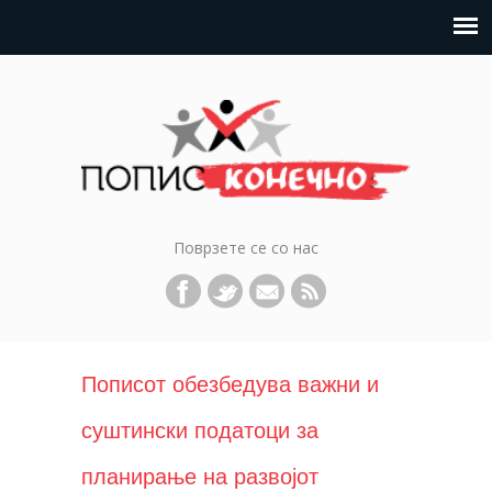
Поврзете се со нас
Пописот обезбедува важни и
суштински податоци за
планирање на развојот