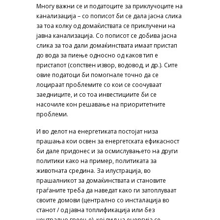
Многу важни се и податоците за приклучоците на
канализација – со пописот би се дала јасна слика
за тоа колку од домаќиствата се приклучени на
јавна канализација. Со пописот се добива јасна
слика за тоа дали домаќинствата имаат пристап
до вода за пиење односно од каков тип е
пристапот (сопствен извор, водовод, и др.). Сите
овие податоци би помогнале точно да се
лоцираат проблемите со кои се соочуваат
заедниците, и со тоа инвестициите би се
насочиле кон решавање на приоритетните
проблеми.
И во делот на енергетиката постојат низа
прашања кои освен за енергетската ефикасност
би дале придонес и за осмислувањето на други
политики како на пример, политиката за
животната средина. За илустрација, во
прашалникот за домаќинствата и становите
граѓаните треба да наведат како ги затоплуваат
своите домови (централно со инсталација во
станот / од јавна топлификација или без
централно греење), кој вид на енергија се