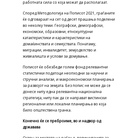
работната сила со која можат да располагаат.
Според Методологија на Пописот 2021, граѓаните
ќе одговараат на сет од десет прашања поделени
во неколку теми. Географски, демографски,
економски, образовни, етнокултурни
катактеристики и карактеристики на
домаќинствата и семејствата. Понатаму,
миграции, инвалидитет, земјоделство и
живеалишта и услови за домување.
Пописот ќе обезбеди голем фонд релевантни
статистички податоци неопходни за научни и
стручни анализи, и макроекономски планирања
за развојот на земјата. Без попис не може да се
донесе ниту една релевантна национална
стратегија, ниту пак да се направат вистински
регионални или локални планирања во која
било општествена гранка.
Конечно ќе се преброиме, во и надвор од
државава
Освен за местото на раѓање, попишувачите за