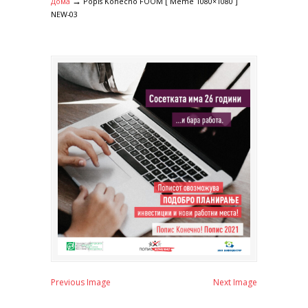
→
Дома
Popis Konecno FOOM [ Meme 1080×1080 ]
NEW-03
Previous Image
Next Image